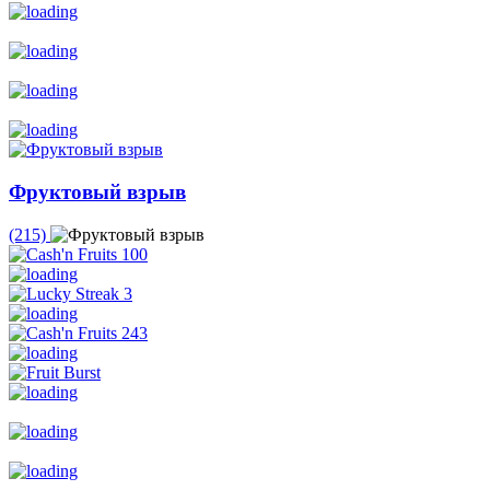
Фруктовый взрыв
(215)