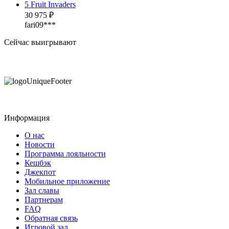
5 Fruit Invaders
30 975
₽
fari09***
Сейчас выигрывают
Информация
О нас
Новости
Программа лояльности
Кешбэк
Джекпот
Мобильное приложение
Зал славы
Партнерам
FAQ
Обратная связь
Игровой зал