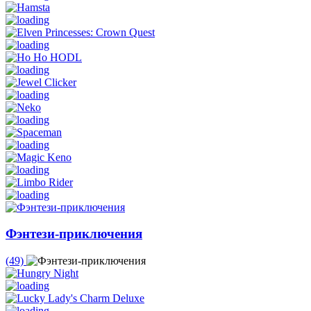
Фэнтези-приключения
(49)