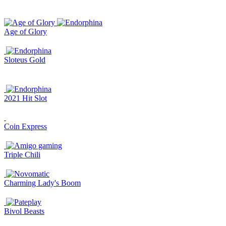
Age of Glory
Sloteus Gold
2021 Hit Slot
Coin Express
Triple Chili
Charming Lady's Boom
Bivol Beasts