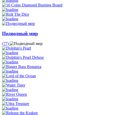
Подводный мир
(77)