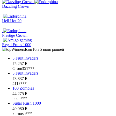
Dazzling Crown
Hell Hot 20
Prestige Crown
Regal Fruits 1000
Топ 5 выигрышей
5 Fruit Invaders
75 257
₽
Grom351***
5 Fruit Invaders
73 837
₽
4117***
100 Zombies
44 275
₽
bikar***
Sugar Rush 1000
40 080
₽
kurnoso***