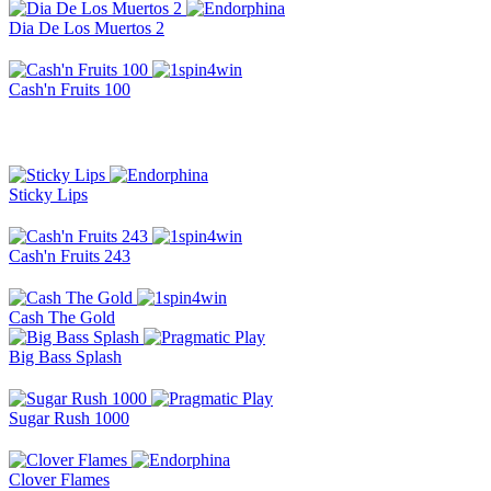
Dia De Los Muertos 2
Cash'n Fruits 100
Sticky Lips
Cash'n Fruits 243
Cash The Gold
Big Bass Splash
Sugar Rush 1000
Clover Flames